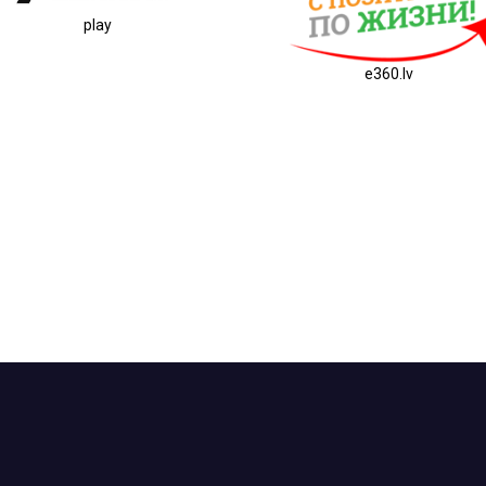
play
e360.lv