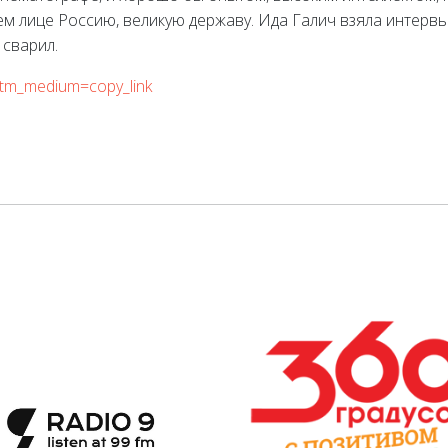
оем лице Россию, великую державу. Ида Галич взяла интервь
 сварил.
utm_medium=copy_link