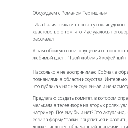
Обсуждаем с Романом Тертишным
"Ида Галич взяла интервью у голливудского 
хвастовство о том, что Иде удалось поговор
рассказал.
Я вам обрисую свои ощущения от просмотра
любимый цвет", "Твой любимый кофейный нап
Насколько я не воспринимаю Собчак в обр
познаниями в области искусства. Интервью 
что публика у нас неискушенная и ненасмо
Предлагаю создать комитет, в котором опре
мелькала в телевизоре на вторых ролях, увл
например. Почему бы и нет? Это актуально, 
если за форму "палки" зацепиться и развить
должен человек, обладающий знаниями в ки