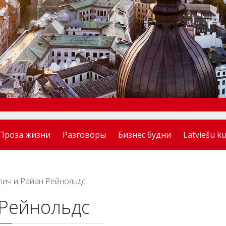
Проза жизни
Разговоры
Бизнес будни
Latviešu ku
лич и Райан Рейнольдс
 Рейнольдс