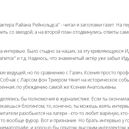
актера Райана Рейнольдса" - читал я заголовки газет. На 
ить со звездой, а на второй план отодвинулись ответы сам
 интервью. Было стыдно за наших, за эту кривляющуюся Ид
иток" и т.д. Надеюсь, что знаменитый актёр уже забыл Иду
азе ведущей, но по сравнению с Галич, Ксения просто пр
Собчак с Ларсом фон Триером тянет на историческое событ
тренная, по убеждению самой же Ксении Анатольевны.
делялись бы полномочия в журналистике. Если ты окончила 
екаешься блогингом, то, конечно, ты можешь взять интервь
читатели разобьются на лагери - кто-то любит варёную, кто-
, то вообще фурор. Вот и признание. Но брать интервью у го
нематографе, и хорошо бы опытом, высоким интеллектом, 