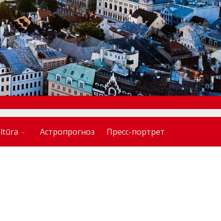
ltūra
Астропрогноз
Пресс-портрет