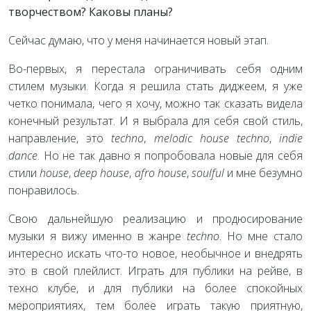
творчеством? Каковы планы?
Сейчас думаю, что у меня начинается новый этап.
Во-первых, я перестала ограничивать себя одним
стилем музыки. Когда я решила стать диджеем, я уже
четко понимала, чего я хочу, можно так сказать видела
конечный результат. И я выбрала для себя свой стиль,
направление, это
techno
,
melodic
house
techno
,
indie
dance
. Но не так давно я попробовала новые для себя
стили
house
,
deep
house
,
afro
house
,
soulful
и мне безумно
понравилось.
Свою дальнейшую реализацию и продюсирование
музыки я вижу именно в жанре
techno
. Но мне стало
интересно искать что-то новое, необычное и внедрять
это в свой плейлист. Играть для публики на рейве, в
техно клубе, и для публики на более спокойных
мероприятиях, тем более играть такую приятную,