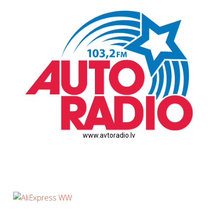
www.avtoradio.lv