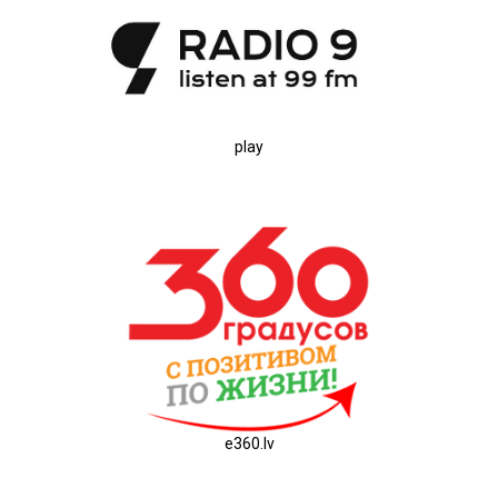
play
e360.lv