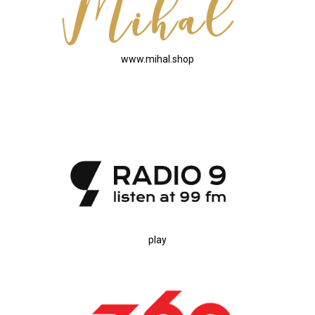
www.mihal.shop
play