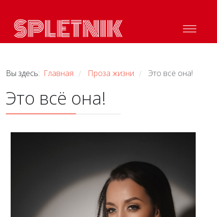
Вы здесь:
Главная
Проза жизни
Это всё она!
/
/
Это всё она!