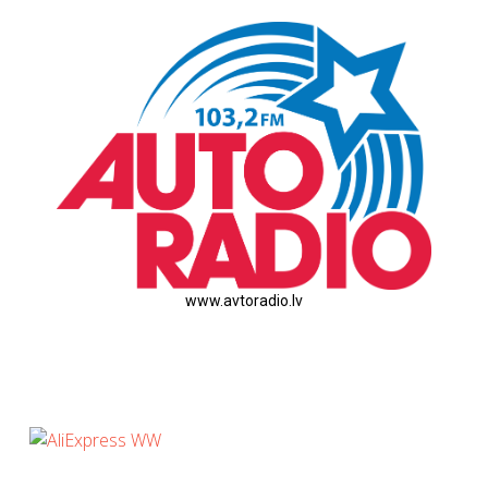
www.avtoradio.lv