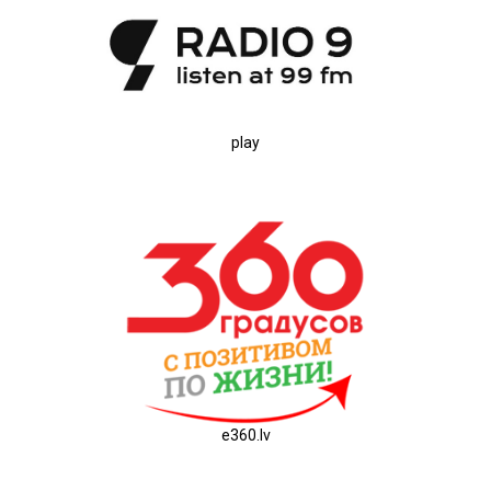
play
e360.lv