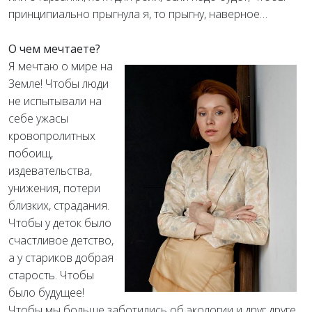
принципиально прыгнула я, то прыгну, наверное…
О чем мечтаете?
Я мечтаю о мире на
Земле! Чтобы люди
не испытывали на
себе ужасы
кровопролитных
побоищ,
издевательства,
унижения, потери
близких, страдания.
Чтобы у деток было
счастливое детство,
а у стариков добрая
старость. Чтобы
было будущее!
Чтобы мы больше заботились об экологии и друг друге,