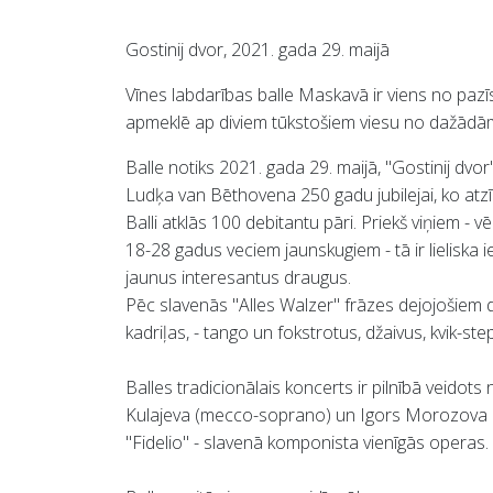
Gostinij dvor,
2021. gada 29. maijā
Vīnes labdarības balle Maskavā ir viens no paz
apmeklē ap diviem tūkstošiem viesu no dažādām
Balle notiks 2021. gada 29. maijā, "Gostinij dvor" 
Ludķa van Bēthovena 250 gadu jubilejai, ko atz
Balli atklās 100 debitantu pāri. Priekš viņiem
18-28 gadus veciem jaunskugiem - tā ir lieliska ie
jaunus interesantus draugus.
Pēc slavenās "Alles Walzer" frāzes dejojošiem de
kadriļas, - tango un fokstrotus, džaivus, kvik-
Balles tradicionālais koncerts ir pilnībā veidot
Kulajeva (mecco-soprano) un Igors Morozova (te
"Fidelio" - slavenā komponista vienīgās operas. K