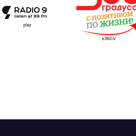
play
e360.lv