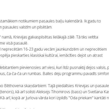
īstamākiem notikumiem pasaules baļļu kalendārā. Ik gadu to
 pasaules valstīm un pilsētām.
namā, Krievijas galvaspilsētas lielākajā zālē. Tā tiks veltīta
īme visā pasaulē.
 - vēl neprecētām 16-23 gadu vecām jaunkundzēm un neprecētiem
spēja pieskarties klasiskai kultūrai, iemācīties dejot un atrast
bitantiem pievienosies arī viesi, kuri līdz pusnaktij dejos valsis
stepus, ča-ča-ča un rumbas. Balles deju programmu pavadīs simfon
s no Bēthovena skaņdarbiem. Tajā piedalīsies Krievijas un pasaule
nors), kā arī solisti Aleksejs Tihomirovs (bass) un Svetlana Kas
ā arī, kopā ar Jurlova vārda kori izpildīs "Oda priekam" kantāti 