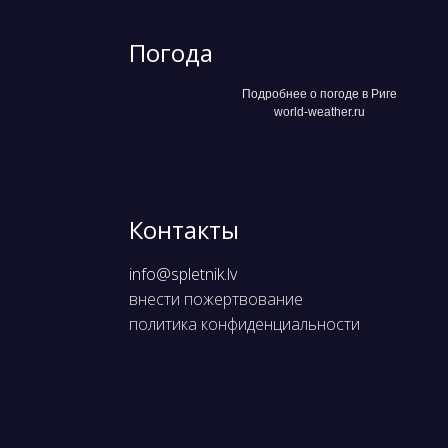
Погода
Подробнее о погоде в Риге
world-weather.ru
Контакты
info@spletnik.lv
внести пожертвование
политика конфиденциальности