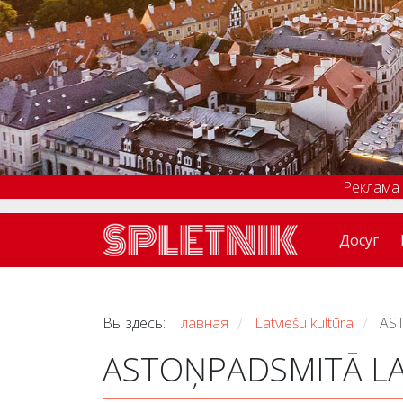
Реклама
Досуг
Вы здесь:
Главная
Latviešu kultūra
AS
/
/
ASTOŅPADSMITĀ LA