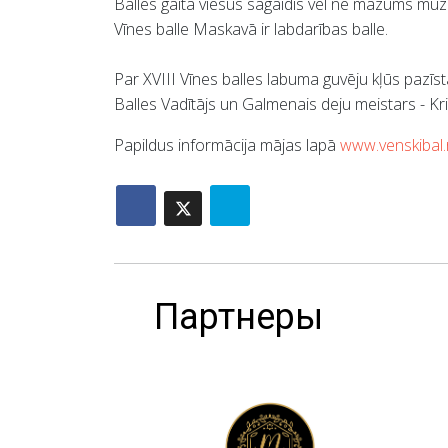
Balles gaitā viesus sagaidīs vēl ne mazums muz
Vīnes balle Maskavā ir labdarības balle.
Par XVIII Vīnes balles labuma guvēju kļūs pazīs
Balles Vadītājs un Galmenais deju meistars - Kr
Papildus informācija mājas lapā
www.venskibal.
Партнеры