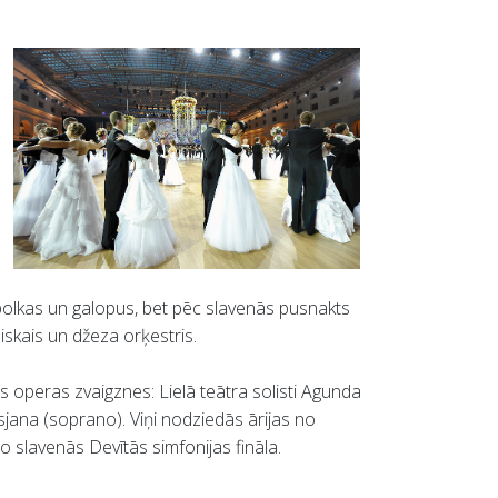
, polkas un galopus, bet pēc slavenās pusnakts
iskais un džeza orķestris.
s operas zvaigznes: Lielā teātra solisti Agunda
jana (soprano). Viņi nodziedās ārijas no
no slavenās Devītās simfonijas fināla.