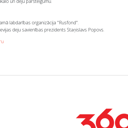
ikālo un deju pārsteigumu.
tamā labdarības organizācija "Rusfond".
ievijas deju savienības prezidents Staņislavs Popovs.
ru