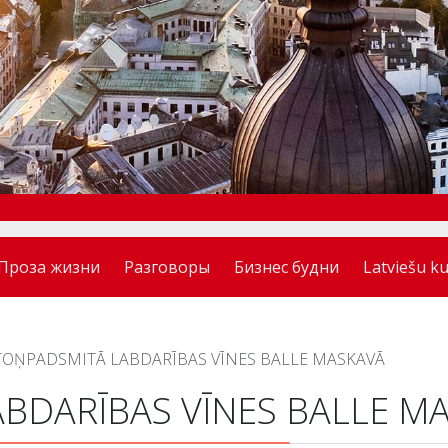
Проза жизни
Разговоры
Бизнес будни
Latviešu ku
TOŅPADSMITĀ LABDARĪBAS VĪNES BALLE MASKAVĀ
BDARĪBAS VĪNES BALLE M