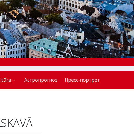
ltūra
Астропрогноз
Пресс-портрет
ASKAVĀ