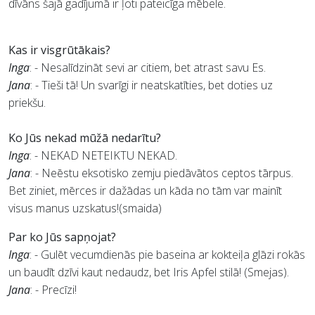
dīvāns šajā gadījumā ir ļoti pateicīga mēbele.
Kas ir visgrūtākais?
Inga
: - Nesalīdzināt sevi ar citiem, bet atrast savu Es.
Jana
: - Tieši tā! Un svarīgi ir neatskatīties, bet doties uz
priekšu.
Ko Jūs nekad mūžā nedarītu?
Inga
: - NEKAD NETEIKTU NEKAD.
Jana
: - Neēstu eksotisko zemju piedāvātos ceptos tārpus.
Bet ziniet, mērces ir dažādas un kāda no tām var mainīt
visus manus uzskatus!(smaida)
Par ko Jūs sapņojat?
Inga
: - Gulēt vecumdienās pie baseina ar kokteiļa glāzi rokās
un baudīt dzīvi kaut nedaudz, bet Iris Apfel stilā! (Smejas).
Jana
: - Precīzi!