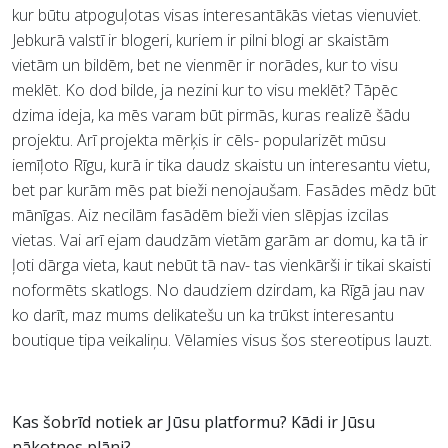
kur būtu atpoguļotas visas interesantākās vietas vienuviet.
Jebkurā valstī ir blogeri, kuriem ir pilni blogi ar skaistām
vietām un bildēm, bet ne vienmēr ir norādes, kur to visu
meklēt. Ko dod bilde, ja nezini kur to visu meklēt? Tāpēc
dzima ideja, ka mēs varam būt pirmās, kuras realizē šādu
projektu. Arī projekta mērķis ir cēls- popularizēt mūsu
iemīļoto Rīgu, kurā ir tika daudz skaistu un interesantu vietu,
bet par kurām mēs pat bieži nenojaušam. Fasādes mēdz būt
mānīgas. Aiz necilām fasādēm bieži vien slēpjas izcilas
vietas. Vai arī ejam daudzām vietām garām ar domu, ka tā ir
ļoti dārga vieta, kaut nebūt tā nav- tas vienkārši ir tikai skaisti
noformēts skatlogs. No daudziem dzirdam, ka Rīgā jau nav
ko darīt, maz mums delikatešu un ka trūkst interesantu
boutique tipa veikaliņu. Vēlamies visus šos stereotipus lauzt.
Kas šobrīd notiek ar Jūsu platformu? Kādi ir Jūsu
nākotnes plāni?