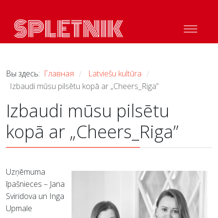
Вы здесь:
Главная
Latviešu kultūra
/
/
Izbaudi mūsu pilsētu kopā ar „Cheers_Riga”
Izbaudi mūsu pilsētu
kopā ar „Cheers_Riga”
Uzņēmuma
īpašnieces – Jana
Sviridova un Inga
Upmale