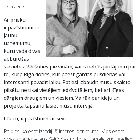
15.02.2023.
Ar prieku
iepazīstinam ar
jaunu
uzņēmumu,
kuru vada divas
apburošas
sievietes. Vēršoties pie viņām, vairs nebūs jautājumu par
to, kurp Rīgā doties, kur paēst gardas pusdienas vai
interesanti pavadīt laiku. Patiesi izbaudīt mūsu skaisto
pilsētu ne tikai vietējiem iedzīvotājiem, bet arī Rīgas
dārgiem draugiem un viesiem. Vairāk par ideju un
projekta tapšanu lasiet mūsu intervijā.
Lūdzu, iepazīstiniet ar sevi.
Paldies, ka esat izrādījuši interesi par mums. Mēs esam
divas kolēģes – Jana Sviridova un Inga Upmale, kuru gadiem