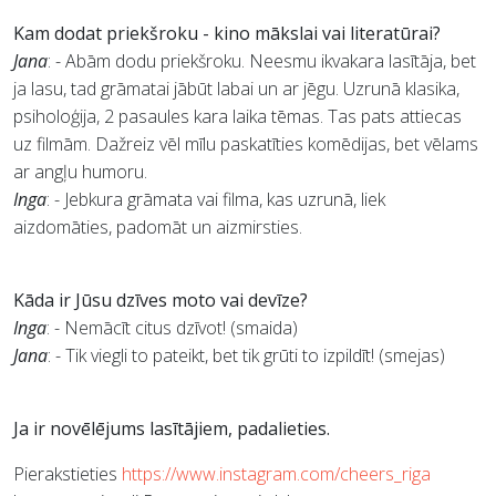
Kam dodat priekšroku - kino mākslai vai literatūrai?
Jana
: - Abām dodu priekšroku. Neesmu ikvakara lasītāja, bet
ja lasu, tad grāmatai jābūt labai un ar jēgu. Uzrunā klasika,
psiholoģija, 2 pasaules kara laika tēmas. Tas pats attiecas
uz filmām. Dažreiz vēl mīlu paskatīties komēdijas, bet vēlams
ar angļu humoru.
Inga
: - Jebkura grāmata vai filma, kas uzrunā, liek
aizdomāties, padomāt un aizmirsties.
Kāda ir Jūsu dzīves moto vai devīze?
Inga
: - Nemācīt citus dzīvot! (smaida)
Jana
: - Tik viegli to pateikt, bet tik grūti to izpildīt! (smejas)
Ja ir novēlējums lasītājiem, padalieties.
Pierakstieties
https://www.instagram.com/cheers_riga