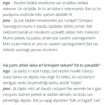
Inga
: - Reizēm lielākā neveiksme var izradīties lielākā
veiksme. Un otrādāk. Ar to arī dzīve ir interesanta. Bet uz šo
jautājumu visdrīzāk mēs spēsim atbildēt rīt...
Jana
: - Jā, par kādām neveiksmēm Jūs runājat? (Smejas).
Sasniegumi mums ir daudz, dažādās dzīvēs jomās. Bet
nekļūsim banāli un nesāksim uzskaitīt, kādas mēs malaces!
Mums pietiek, ka pašas zinām par saviem sasniegumiem.
Mēs esam mierā ar sevi un saviem sasniegumiem! Bet tas
neliedz sasniegt jaunas virsotnes.
Vai Jums atliek laika arī brīvajam laikam? Kā to pavadāt?
Inga
: - Ja darbs ir reizē hobijs, tad reizēm novilkt robežu
starp darbu un atpūtu nav viegli. Es teiktu, ka ceļošana ir
vienīgais veids, kā pilnvērtīgi darbu atstāt “mājās”.
Jana
:- Jā, tāpēc mēs arī daudz ceļojam! Ne vienmēr tie ir gari
ceļojumi, dažreiz pietiek ar dažām dienām, lai dodu sev
pilnvērtīgu atpūtu. Bet ja vajag atpūsties “tūlīt un tagad”, tad