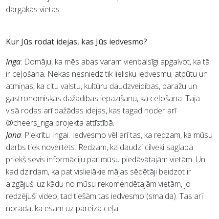
dārgākās vietas.
Kur Jūs rodat idejas, kas Jūs iedvesmo?
Inga
: Domāju, ka mēs abas varam vienbalsīgi apgalvot, ka tā
ir ceļošana. Nekas nesniedz tik lielisku iedvesmu, atpūtu un
atmiņas, ka citu valstu, kultūru daudzveidības, paražu un
gastronomiskās dažādības iepazīšanu, kā ceļošana. Tajā
visā rodas arī dažādas idejas, kas tagad noder arī
@cheers_riga projekta attīstībā.
Jana
: Piekrītu Ingai. Iedvesmo vēl arī tas, ka redzam, ka mūsu
darbs tiek novērtēts. Redzam, ka daudzi cilvēki saglabā
priekš sevis informāciju par mūsu piedāvātajām vietām. Un
kad dzirdam, ka pat vislielākie mājas sēdētāji beidzot ir
aizgājuši uz kādu no mūsu rekomendētajām vietām, jo
redzējuši video, tad tiešām tas iedvesmo (smaida). Tas arī
norāda, ka esam uz pareizā ceļa.