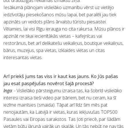
būt draudzīgas reklāmas izmaksu ziņā.
Iesākumā plānojam vislielāko uzmanību vērst uz vietējo
iedzīvotāju piesekošanos mūsu lapai, bet paralēli jau tiek
apzināts un veidots plāns ārvalstu tūristu piesaistei.
Vēlamies, lai visi Rīgu ierauga no cita rakursa. Mūsu plānos ir
apzināt ne tikai iecienītākās vietas – kafejnīcas vai
restorānus, bet arī delikatešu veikaliņus, boutique veikaliņus,
bārus, muzejus, spa vietas, izklaides vietas un citas
interesantas vietas.
Arī priekš jums tas viss ir kaut kas jauns. Ko Jūs pašas
jau esat paspējušas novērot šajā procesā?
Inga
: - Vislielāko pārsteigumu izraisa tas, ka šobrīd vislielāko
interesi izraisa tieši video par bāriem, bet nu ceram, ka šī
iezīme mainīsies (smaida). Tāpat arī līdz šim mēs pat
nenojautām, ka Latvijā ir vietas, kuras iekļuvušas TOP500
Pasaules vai Eiropas sarakstos. Tas ļoti priecē, par šādām
vietām būtu jārunā vairāk un skaļāk. Un tās nebūt ne nav tās