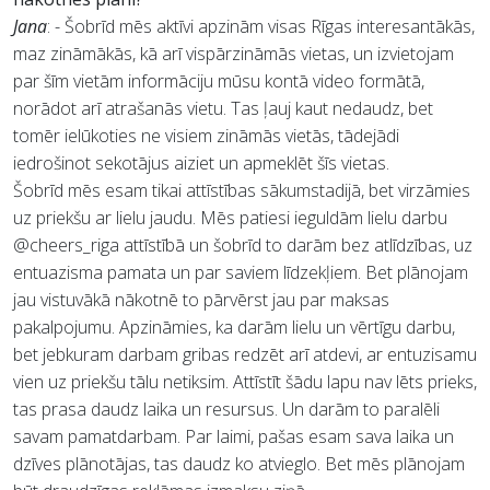
Jana
: - Šobrīd mēs aktīvi apzinām visas Rīgas interesantākās,
maz zināmākās, kā arī vispārzināmās vietas, un izvietojam
par šīm vietām informāciju mūsu kontā video formātā,
norādot arī atrašanās vietu. Tas ļauj kaut nedaudz, bet
tomēr ielūkoties ne visiem zināmās vietās, tādejādi
iedrošinot sekotājus aiziet un apmeklēt šīs vietas.
Šobrīd mēs esam tikai attīstības sākumstadijā, bet virzāmies
uz priekšu ar lielu jaudu. Mēs patiesi ieguldām lielu darbu
@cheers_riga attīstībā un šobrīd to darām bez atlīdzības, uz
entuazisma pamata un par saviem līdzekļiem. Bet plānojam
jau vistuvākā nākotnē to pārvērst jau par maksas
pakalpojumu. Apzināmies, ka darām lielu un vērtīgu darbu,
bet jebkuram darbam gribas redzēt arī atdevi, ar entuzisamu
vien uz priekšu tālu netiksim. Attīstīt šādu lapu nav lēts prieks,
tas prasa daudz laika un resursus. Un darām to paralēli
savam pamatdarbam. Par laimi, pašas esam sava laika un
dzīves plānotājas, tas daudz ko atvieglo. Bet mēs plānojam