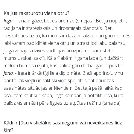
Kā Jūs raksturotu viena otru?
Inga
: - Jana ir gāze, bet es bremze (smejas). Bet ja nopietni,
tad Jana ir statēģiskais un drosmīgais plānotājs. Bet,
neskatoties uz to, ka mums ir dazādi raksturi un gaume, mēs
labi varam papildināt viena otru un atrast ļoti labu balansu,
jo galvenajās dzīves vadlīnijās un izpratnē par estētiku,
mums uzskati sakrīt. Kā arī abām ir gana laba (un dažkārt
melna) humora izjūta, kas palīdz gan darbā, gan ārpus tā.
Jana
: - Inga ir ārkārtīgi liela diplomāte. Bieži apbrīnoju viņu
par to, cik viegli un taktiski viņa spēj atrisināt daudzas
saasinātas situācijas ar klientiem. Bet tajā pašā laikā, kad
braucam kaut kur kopā, Inga kompānijā noteikti ir tā, kura
palīdz visiem ātri pārslēgties uz atpūtas režīmu (smaida).
Kādi ir Jūsu vislielākie sasniegumi vai neveiksmes līdz
šim?