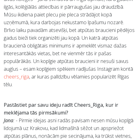
ilgās, kolēģiālās attiecības ir pārraugušas jau draudzībā.
Mūsu ikdiena paiet plecu pie pleca strādājot kopā
uzņēmumā, kura darbojas nekustamo īpašumu nozarē.
Brīvo laiku pavadām atsevišķi, bet atpūtas braucieni pēdējos
gadus bieži tiek organizēti jau kopā. Un katrā atpūtas
braucienā obligātais minimums ir apmeklēt vismaz dažas
interesantākās vietas, bet ne vienmēr tās ir pašas
populārākās. Un kopīgie atpūtas braucieni ir nesuši savus
augļus – esam kopīgiem spēkiem radījušas Instagram kontā
cheers_riga
, ar kuras palīdzību vēlamies popularizēt Rīgas
tēlu.
Pastāstiet par savu ideju radīt Cheers_Riga, kur ir
meklējama tās pirmsākumi?
Jana
:
- Pirmie idejas asni radās pavisam nesen mūsu kopīgā
lidojumā uz Krakovu, kad lidmašīnā sēžot un apspriežot
atpūtas plānus, nonācām pie secinājuma, ka trūkst vietnes,