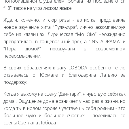
полюбившаяся слушателем “Sonata” из последнего EP
“18”, также на украинском языке.
Ждали, конечно, и сюрпризы - артистка представила
новое звучание хита “Пуля-дура”, лично аккомпанируя
себе на клавишах. Лирическая “MoLOko” неожиданно
превратилась в танцевальный трек, а “INSTADRAMA” и
“Пора домой” прозвучали в современном
переосмыслении.
В своих обращениях к залу LOBODA особенно тепло
отзывалась о Юрмале и благодарила Латвию за
поддержку:
Когда я выхожу на сцену “Дзинтари”, я чувствую себя как
дома . Ощущение дома возникает у нас раз в жизни, но
когда ты в новом городе чувствуешь себя родным - это
большое чудо и большое счастье” - поделилась со
сцены Светлана Лобода