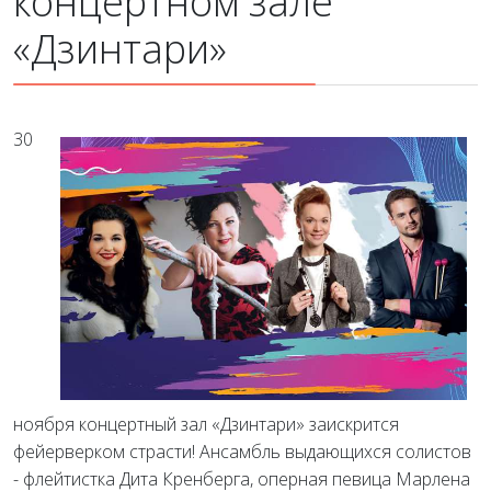
концертном зале
«Дзинтари»
30
ноября концертный зал «Дзинтари» заискрится
фейерверком страсти! Ансамбль выдающихся солистов
- флейтистка Дита Кренберга, оперная певица Марлена