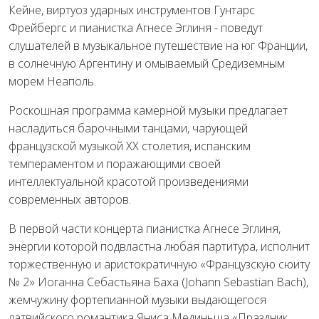
Кейне, виртуоз ударных инструментов Гунтарс
Фрейбергс и пианистка Агнесе Эглиня - поведут
слушателей в музыкальное путешествие на юг Франции,
в солнечную Аргентину и омываемый Средиземным
морем Неаполь.
Роскошная программа камерной музыки предлагает
насладиться барочными танцами, чарующей
французской музыкой XX столетия, испанским
темпераментом и поражающими своей
интеллектуальной красотой произведениями
современных авторов.
В первой части концерта пианистка Агнесе Эглиня,
энергии которой подвластна любая партитура, исполнит
торжественную и аристократичную «Французскую сюиту
№ 2» Иоганна Себастьяна Баха (Johann Sebastian Bach),
жемчужину фортепианной музыки выдающегося
латвийского романтика Яниса Мединьша «Праздник