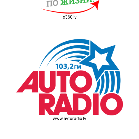
e360.lv
www.avtoradio.lv