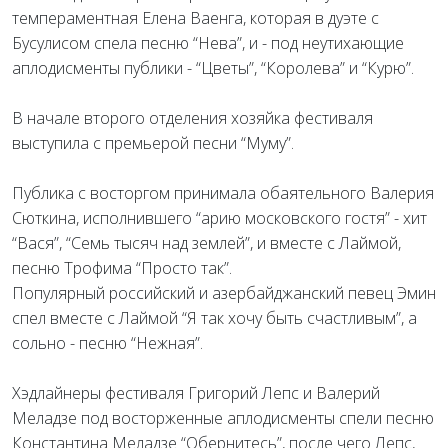
темпераментная Елена Ваенга, которая в дуэте с
Бусулисом спела песню “Нева”, и - под неутихающие
аплодисменты публики - “Цветы”, “Королева” и “Курю”.
В начале второго отделения хозяйка фестиваля
выступила с премьерой песни “Муму”.
Публика с восторгом принимала обаятельного Валерия
Сюткина, исполнившего “арию московского гостя” - хит
“Вася”, “Семь тысяч над землей”, и вместе с Лаймой,
песню Трофима “Просто так”.
Популярный российский и азербайджанский певец Эмин
спел вместе с Лаймой “Я так хочу быть счастливым”, а
сольно - песню “Нежная”.
Хэдлайнеры фестиваля Григорий Лепс и Валерий
Меладзе под восторженные аплодисменты спели песню
Константина Меладзе “Обернитесь”, после чего Лепс,