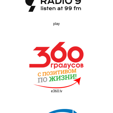
play
e360.lv