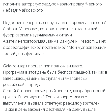
исполнив авторскую хард-рок-аранжировку “Черного
Лебедя” Чайковского.
Под конец вечера на сцену вышла “Королева шансона”
Любовь Успенская, которая произвела настоящий
фурор своими неувядаемыми хитами.
А затем неповторимая Лайма Вайкуле и Freedom Ballet
с хореографической постановкой “Мой муз” завершили
третий день фестиваля.
Gala-концерт прошел при полном аншлаге.
Программа в этот день была беспроигрышной, так как в
завершающий день выступали «тяжеловесы»
российской эстрады.
Сергей Лазарев популярный певец, дважды бронзовый
призер “Евровидения”. Теплая энергетика его
выступления, вызвала ответную реакцию у зрителей.
Также в день закрытия фестиваля на сцену вышла