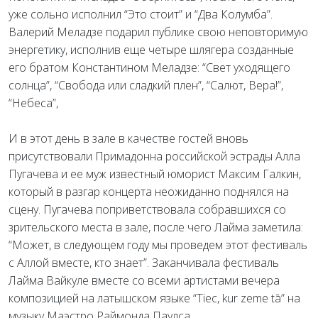
уже сольно исполнил “Это стоит” и “Два Колумба”.
Валерий Меладзе подарил публике свою неповторимую
энергетику, исполнив еще четыре шлягера созданные
его братом Константином Меладзе: “Свет уходящего
солнца”, “Свобода или сладкий плен”, “Салют, Вера!”,
“Небеса”,
И в этот день в зале в качестве гостей вновь
присутствовали Примадонна российской эстрады Алла
Пугачева и ее муж известный юморист Максим Галкин,
который в разгар концерта неожиданно поднялся на
сцену. Пугачева поприветствовала собравшихся со
зрительского места в зале, после чего Лайма заметила:
“Может, в следующем году мы проведем этот фестиваль
с Аллой вместе, кто знает”. Заканчивала фестиваль
Лайма Вайкуле вместе со всеми артистами вечера
композицией на латышском языке “Tiec, kur zeme tā” на
музыку Маэстро Раймонда Паулса.