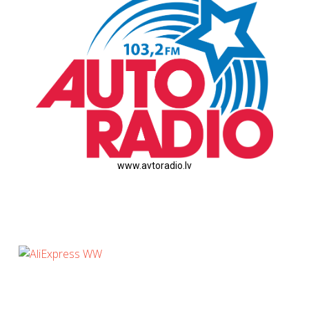
www.avtoradio.lv