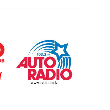
www.avtoradio.lv