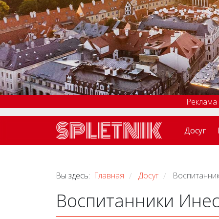
Реклама
Досуг
Вы здесь:
Главная
Досуг
Воспитанник
/
/
Воспитанники Инес