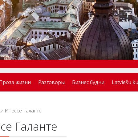
Проза жизни
Разговоры
Бизнес будни
Latviešu ku
и Инессе Галанте
се Галанте