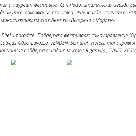
ик и лауреат фестиваля Сан-Ремо, итальянская звезда Евр
днимутся саксофонистка Илва Эшенвалде, солистка ЛН
 моноспектаклем Уте Лемпер «Встреча с Марлен».
ļešu paradīze. Поддержка фестиваля: самоуправление Юрма
S Latvijas Gāze, Lavazza, VENDEN, Semarah Hotels, типография 
ционная поддержка: издательство Rīgas viļņi, TVNET, RE:TV, L