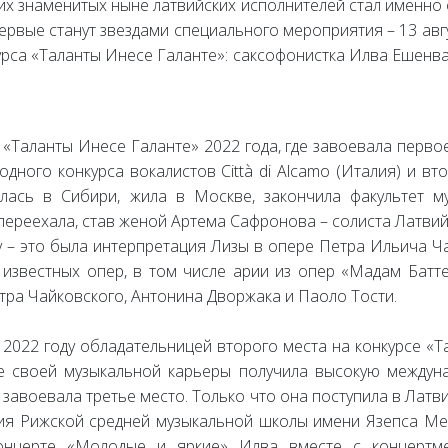
их знаменитых ныне латвийских исполнителей стал именно
ервые станут звездами специального мероприятия – 13 авгус
урса «Таланты Инесе Галанте»: саксофонистка Илва Ешенва
«Таланты Инесе Галанте» 2022 года, где завоевала первое
одного конкурса вокалистов Città di Alcamo (Италия) и в
ась в Сибири, жила в Москве, закончила факультет му
 переехала, став женой Артема Сафронова – солиста Латви
 – это была интерпретация Лизы в опере Петра Ильича Ч
 известных опер, в том числе арии из опер «Мадам Бат
етра Чайковского, Антонина Дворжака и Паоло Тости.
2022 году обладательницей второго места на конкурсе «Т
ле своей музыкальной карьеры получила высокую междуна
а завоевала третье место. Только что она поступила в Ла
ия Рижской средней музыкальной школы имени Язепса Мед
онцерте «Молодые и яркие» Илва вместе с концертме