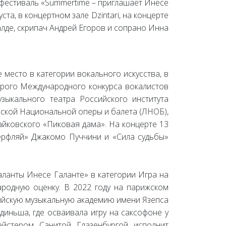
 фестиваль «Summertime – приглашает Инесе
та, в концертном зале Dzintari, на концерте
лде, скрипач Андрей Егоров и сопрано Инна
 место в категории вокального искусства, в
торого Международного конкурса вокалистов
зыкального театра Российского института
йской Национальной оперы и балета (ЛНОБ),
айковского «Пиковая дама». На концерте 13
терфляй» Джакомо Пуччини и «Сила судьбы»
аланты Инесе Галанте» в категории Игра на
родную оценку. В 2022 году на парижском
твийскую музыкальную академию имени Язепса
иньша, где осваивала игру на саксофоне у
йстером Санитой Глазенбургой исполнит