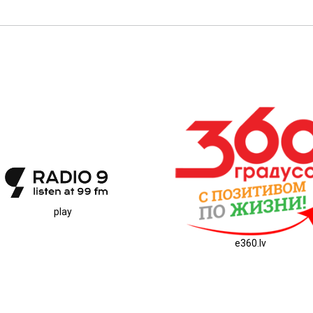
play
e360.lv