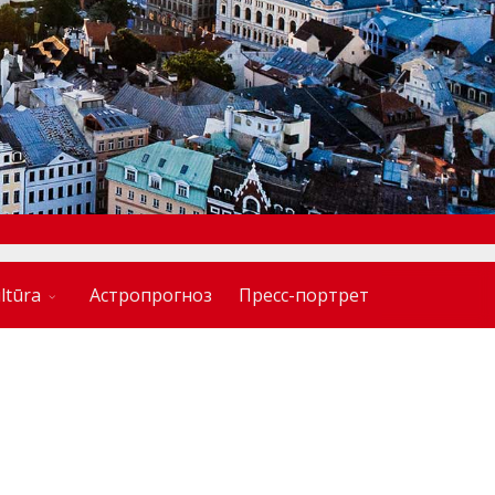
ltūra
Астропрогноз
Пресс-портрет