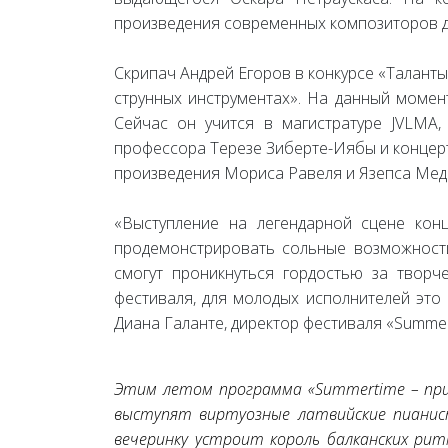
произведения современных композиторов д
Скрипач Андрей Егоров в конкурсе «Таланты
струнных инструментах». На данный момент
Сейчас он учится в магистратуре JVLMA,
профессора Терезе Зиберте-Иябы и концерт
произведения Мориса Равеля и Язепса Мед
«Выступление на легендарной сцене конц
продемонстрировать сольные возможности
смогут проникнуться гордостью за творч
фестиваля, для молодых исполнителей это
Диана Галанте, директор фестиваля «Summer
Этим летом программа «Summertime – при
выступят виртуозные латвийские пианист
вечеринку устроит король балканских ритм