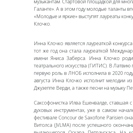
музыкантам. Стартовой площадкой для мног
Галанте». А в этом году молодые таланты вп
«Молодые и яркие» выступят лауреаты конк
Клочко.
Инна Клочко является лауреаткой конкурса 
тот же год она стала лауреаткой Междунар
имени Яниса Заберса. Инна Клочко родил
театрального искусства (ГИТИС). В Латвию
первую роль в ЛНОБ исполнила в 2020 году
августа Инна Клочко исполнит мелодии из
Джузеппе Верди, а также песни на музыку П
Саксофонистка Илва Ешенвалде, ставшая с 
духовых инструментах, уже в самом нача
фестивале Concour de Saxofone Parisien он
Витолса (JVLMA) после успешного окончан
выдающегося Оскара Петраускаса. На к