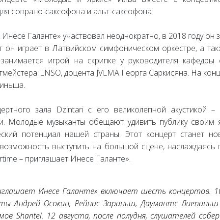
ля сопрано-саксофона и альт-саксофона.
 Инесе Галанте» участвовал неоднократно, в 2018 году он 
 он играет в Латвийском симфоническом оркестре, а так
 занимается игрой на скрипке у руководителя кафедры 
мейстера LNSO, доцента JVLMA Георга Саркисяна. На конц
иньша.
ертного зала Dzintari с его великолепной акустикой 
. Молодые музыканты обещают удивить публику своим я
еский потенциал нашей страны. Этот концерт станет 
 возможность выступить на большой сцене, наслаждаясь 
time – приглашает Инесе Галанте».
глашает Инесе Галанте» включает шесть концертов. 10
ы Андрей Осокин, Рейнис Зариньш, Даумантс Лиепиньш 
ов Shantel. 12 августа, после полудня, слушателей собе