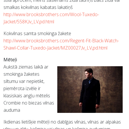
stila aprocēm,
melns sasienams zīda tauriņš
balts zīda vai
smalkas kokvilnas kabatas lakatiņš
http://www.brooksbrothers.com/Wool-Tuxedo-
Jacket/558K,lv_LV,pd.html
Kokvilnas samta smokinga žakete
http://www.brooksbrothers.com/Regent-Fit-Black-Watch-
Shawl-Collar-Tuxedo-Jacket/MZ00027,lv_LV,pd.html
Mēteļi
Aukstā ziemas laikā ar
smokinga žaketes
siltumu var nepietikt,
piemērota izvēle ir
klasiskais angļu mētelis
Crombie no biezas vilnas
auduma
Ikdienas lietišķie mēteļi no dabīgas vilnas, vilnas ar alpakas