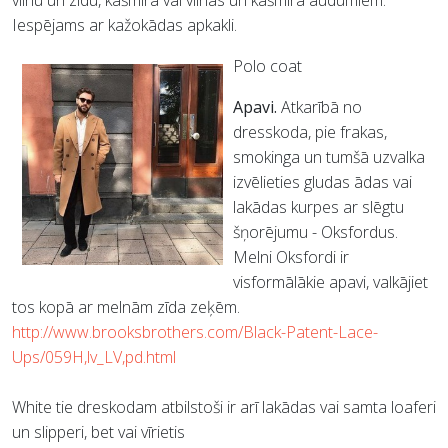
vilnu un zīdu, kašmira vai vilnas un kašmira audumiem.
Iespējams ar kažokādas apkakli.
Polo coat
Apavi.
Atkarībā no
dresskoda, pie frakas,
smokinga un tumšā
uzvalka
izvēlieties gludas ādas vai
lakādas kurpes ar slēgtu
šņorējumu - Oksfordus.
Melni Oksfordi ir
visformālākie apavi, valkājiet
tos kopā ar melnām zīda zeķēm.
http://www.brooksbrothers.com/Black-Patent-Lace-
Ups/059H,lv_LV,pd.html
White tie dreskodam atbilstoši ir arī lakādas vai samta loaferi
un slipperi, bet vai vīrietis