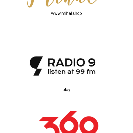
www.mihal.shop
play