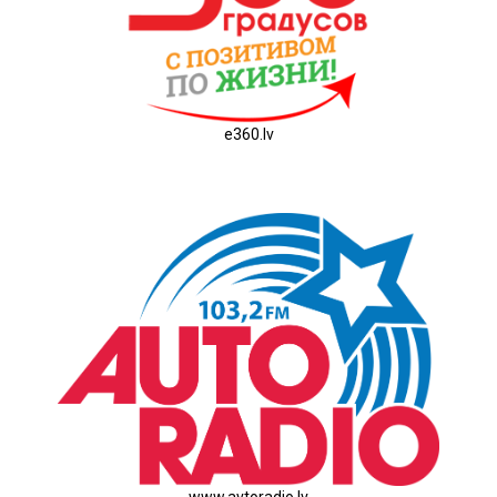
e360.lv
www.avtoradio.lv