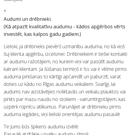
*
Audumi un drēbnieki.
(Kā atpazīt kvalitatīvu audumu - kādos apģērbos vērts
investēt, kas kalpos gadu gadiem.)
Lieliski, ja drēbnieks pievērš uzmanību auduma, no kā viņš
šuj klienta apģērbu, izcelsmei. Drēbniekiem ir tiešie kontakti
ar audumu ražotājiem, no kuriem viņi var pasūtīt audumu
katram klientam. Ja šūšanas termiņš ir īss vai ir vēlme pirms
auduma pirkšanas to kārtīgi apčamdīt un paburzīt, varat
doties uz kādu no Rīgas audumu veikaliem. Svarīgi, lai
audums nav aizstāvējies noliktavās un veikalu plauktos vai
pirkts par mazu naudu no stokiem - vairumtirgotājiem, kas
uzpērk rūpnīcu atlikumus. Parunājiet ar drēbnieku pirms
auduma iegādes, viņi lieliski orientējas audumu pasaulē.
Te Jums būs špikeris audumu izvēlē:
Pasaulē atzītākie uzvalku audumu zīmoli: