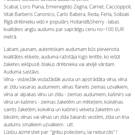
Scabal, Loro Piana, Ermenegildo Zegna, Carnet, Caccioppoli,
Vitali Barberis Canonico, Carlo Babera, Reda, Ferla, Solbiati.
Rīgā drēbnieku vidū ir populārs Holland&Sherry - labas
kvalitātes angļu audums par saprātīgu cenu no~100 EUR
metrā.
Labam, jaunam, autentiskam audumam būs pievienota
kvalitātes etiķete, auduma ražotāja logo lentīte, ko iešūt
žaketes iekšpusē, blakus drēbnieka vai ateljē vārdam.
Auduma sastāvs.
Vilna - visbiežāk visdažādāk austa un apstrādāta vilna, vilna
ar zīdu vasaras audumiem, vilnas flanelis ziemas uzvalkiem,
vilna ar alpakas vilnu un zīdu - ziemas audumiem, kašmirs vai
vilna un kašmirs - ziemas žaketēm un mēteļiem, kokvilnas
samts žaketēm, kokvilna un kašmirs velveta žaketēm un
biksēm, vilnas vai vilnas un zīda žakards vestēm, zīda un lina
audums smalkiem uzvalkiem... utt..
Lūdzu aizmirstiet par: "gribu poliesteru, lai neburzās" !