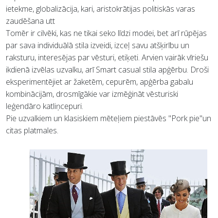
ietekme, globalizācija, kari, aristokrātijas politiskās varas
zaudēšana utt
Tomēr ir cilvēki, kas ne tikai seko līdzi modei, bet arī rūpējas
par sava individuālā stila izveidi, izceļ savu atšķirību un
raksturu, interesējas par vēsturi, etiķeti. Arvien vairāk vīriešu
ikdienā izvēlas uzvalku, arī Smart casual stila apģērbu. Droši
eksperimentējiet ar žaketēm, cepurēm, apģērba gabalu
kombinācijām, drosmīgākie var izmēģināt vēsturiski
leģendāro katliņcepuri.
Pie uzvalkiem un klasiskiem mēteļiem piestāvēs "Pork pie"un
citas platmales.