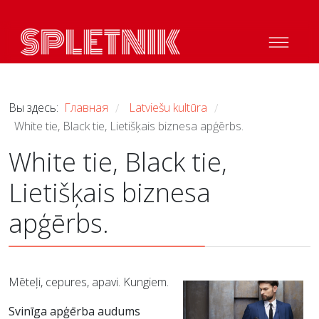
Вы здесь:
Главная
Latviešu kultūra
/
/
White tie, Black tie, Lietišķais biznesa apģērbs.
White tie, Black tie,
Lietišķais biznesa
apģērbs.
Mēteļi, cepures, apavi. Kungiem.
Svinīga apģērba audums