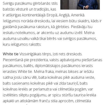
Svinīgu pasākumu ģērbšanās stils
balstās vēsturē un tradīcijās, kas
ir atšķirīgas kontinentālajā Eiropā, Anglijā, Amerikā.
Ielūgumos norāda dreskodu, lai viesiem būtu skaidrs, kāds ir
gaidāmā pasākuma raksturs, kā ģērbties.
Piedāvāju īsu
ieskatu noteikumos, ar akcentu uz audumu izvēli:
Melna
auduma uzvalku valkā tikai bērēs vai svinīgos pasākumos,
kuru ielūgumos rakstīts:
White tie
Vissvinīgākais tērps, ļoti rets dreskods.
Pieņemšanā pie prezidenta, valsts apbalvojumu piešķiršanas
pasākumos, ballēs, diplomātiskajos pasākumos ierasts
ierasties White tie.
Melna fraka, melnas bikses ar iešūtu
satīna joslu sānu vīlē,
balta kokvilnas pikē auduma veste,
balts sasienams kokvilnas pikē vai zīda tauriņš,
balts
kokvilnas krekls ar perlamutra vai cēlmetāla pogām, var
izvēlēties slēptu pogājumu, ar spicu stūrīšu tauriņa krekla
apkakli un atlokāmām franču stila aprocēm,
cēlmetāla