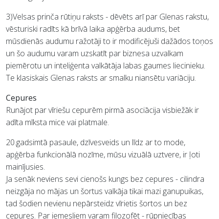
3)Velsas prinča rūtiņu raksts - dēvēts arī par Glenas rakstu,
vēsturiski radīts kā brīvā laika apģērba audums, bet
mūsdienās audumu ražotāji to ir modificējuši dažādos toņos
un šo audumu varam uzskatīt par biznesa uzvalkam
piemērotu un inteliģenta valkātāja labas gaumes liecinieku.
Te klasiskais Glenas raksts ar smalku niansētu variāciju.
Cepures
Runājot par vīriešu cepurēm pirmā asociācija visbiežāk ir
adīta mīksta mice vai platmale.
20.gadsimtā pasaule, dzīvesveids un līdz ar to mode,
apģērba funkcionālā nozīme, mūsu vizuālā uztvere, ir ļoti
mainījusies.
Ja senāk neviens sevi cienošs kungs bez cepures - cilindra
neizgāja no mājas un šortus valkāja tikai mazi ganupuikas,
tad šodien nevienu nepārsteidz vīrietis šortos un bez
cepures. Par iemesliem varam filozofēt - rūpniecības