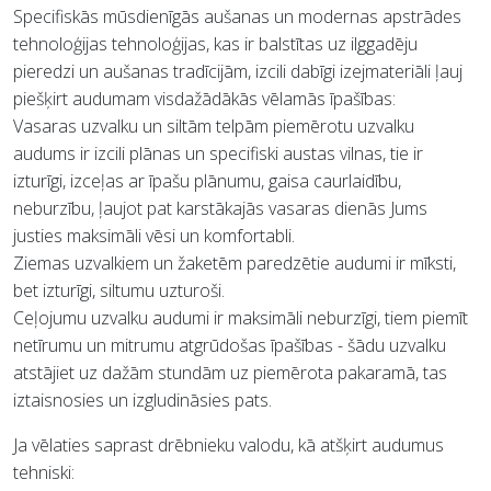
Specifiskās mūsdienīgās aušanas un modernas apstrādes
tehnoloģijas tehnoloģijas, kas ir balstītas uz ilggadēju
pieredzi un aušanas tradīcijām, izcili dabīgi izejmateriāli ļauj
piešķirt audumam visdažādākās vēlamās īpašības:
Vasaras uzvalku un siltām telpām piemērotu uzvalku
audums ir izcili plānas un specifiski austas vilnas, tie ir
izturīgi, izceļas ar īpašu plānumu, gaisa caurlaidību,
neburzību, ļaujot pat karstākajās vasaras dienās Jums
justies maksimāli vēsi un komfortabli.
Ziemas uzvalkiem un žaketēm paredzētie audumi ir mīksti,
bet izturīgi, siltumu uzturoši.
Ceļojumu uzvalku audumi ir maksimāli neburzīgi, tiem piemīt
netīrumu un mitrumu atgrūdošas īpašības - šādu uzvalku
atstājiet uz dažām stundām uz piemērota pakaramā, tas
iztaisnosies un izgludināsies pats.
Ja vēlaties saprast drēbnieku valodu, kā atšķirt audumus
tehniski: