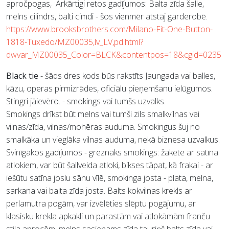
apročpogas,
Ārkārtigi retos gadījumos: Balta zīda šalle,
melns cilindrs, balti cimdi - šos vienmēr atstāj garderobē.
https://www.brooksbrothers.com/Milano-Fit-One-Button-
1818-Tuxedo/MZ00035,lv_LV,pd.html?
dwvar_MZ00035_Color=BLCK&contentpos=18&cgid=0235
Black tie
- šāds dres kods būs rakstīts Jaungada vai balles,
kāzu, operas pirmizrādes, oficiālu pieņemšanu ielūgumos.
Stingri jāievēro.
- smokings vai tumšs uzvalks.
Smokings drīkst būt melns vai tumši zils smalkvilnas vai
vilnas/zīda, vilnas/mohēras auduma. Smokingus šuj no
smalkāka un vieglāka vilnas auduma, nekā biznesa uzvalkus.
Svinīgākos gadījumos - greznāks smokings: žakete ar satīna
atlokiem, var būt šallveida atloki, bikses tāpat, kā frakai - ar
iešūtu satīna joslu sānu vīlē,
smokinga josta - plata, melna,
sarkana vai balta zīda josta. B
alts kokvilnas krekls ar
perlamutra pogām, var izvēlēties slēptu pogājumu, ar
klasisku krekla apkakli un parastām vai atlokāmām franču