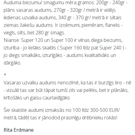
Auduma biezumu/ smagumu mēra gramos: 200gr - 240gr -
plāns vasaras audums, 270gr - 320gr / metrā ir vidējs
ikdienas uzvalka audums, 340 gr - 370 gr/ metrā ir siltais
ziemas žakešu audums. Ir izņēmumi, piemēram, flanelis -
viegls, silts, bet 280 gr smags.
Nianse: Super 120 un Super 100 ir vilnas diega biezums,
izturība - jo lielāks skaitlis ( Super 160 līdz pat Super 240 ) -
jo diegs smalkāks, izturīgāks - audums kvalitatīvāks un
dārgāks.
*
Vasaras uzvalku audums nenozīmē, ka tas ir burzīgs lins - nē
- vizuāli tas var būt tāpat tumši zils vai pelēks, bet ir plānāks,
krītošāks un gaisu caurlaidīgāks
Šie skaistie audumi izmaksās no 100 līdz 300-500 EUR/
metrā, tādēļ tas ir jānodod prasmīgu drēbnieku rokās!
Rita Erdmane