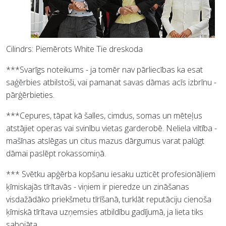
Cilindrs: Piemērots White Tie dreskoda
***Svarīgs noteikums - ja tomēr nav pārliecības ka esat
saģērbies atbilstoši, vai pamanat savas dāmas acīs izbrīnu -
pārģērbieties.
***Cepures, tāpat kā šalles, cimdus, somas un mēteļus
atstājiet operas vai svinību vietas garderobē. Neliela viltība -
mašīnas atslēgas un citus mazus dārgumus varat palūgt
dāmai paslēpt rokassomiņā.
*** Svētku apģērba kopšanu iesaku uzticēt profesionāļiem
ķīmiskajās tīrītavās - viņiem ir pieredze un zināšanas
visdažādāko priekšmetu tīrīšanā, turklāt reputāciju cienoša
ķīmiskā tīrītava uzņemsies atbildību gadījumā, ja lieta tiks
sabojāta.