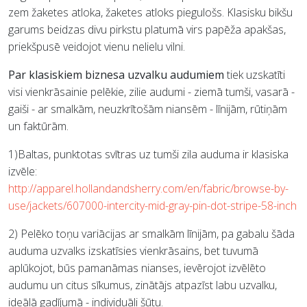
zem žaketes atloka, žaketes atloks piegulošs. Klasisku bikšu
garums beidzas divu pirkstu platumā virs papēža apakšas,
priekšpusē veidojot vienu nelielu vilni.
Par klasiskiem biznesa uzvalku audumiem
tiek uzskatīti
visi vienkrāsainie pelēkie, zilie audumi - ziemā tumši, vasarā -
gaiši - ar smalkām, neuzkrītošām niansēm - līnijām, rūtiņām
un faktūrām.
1)Baltas, punktotas svītras uz tumši zila auduma ir klasiska
izvēle:
http://apparel.hollandandsherry.com/en/fabric/browse-by-
use/jackets/607000-intercity-mid-gray-pin-dot-stripe-58-inch
2) Pelēko toņu variācijas ar smalkām līnijām, pa gabalu šāda
auduma uzvalks izskatīsies vienkrāsains, bet tuvumā
aplūkojot, būs pamanāmas nianses, ievērojot izvēlēto
audumu un citus sīkumus, zinātājs atpazīst labu uzvalku,
ideālā gadījumā - individuāli šūtu.