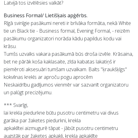
Latvijā tos izvēlēsies valkāt?
Business Formal/ Lietišķais apģērbs.
Rīgā svinīgie pasākumi nereti ir brīvāka formāta, nekā White
tie un Black tie - Business formal, Evening Formal, - reizēm
pasākumu organizatori norāda kādu papildus kodu vai
krāsu.
Tumšs uzvalks vakara pasākumā būs droša izvēle. Krāsaina,
bet ne pārāk koša kaklasaite, zīda kabatas lakatiņš ir
piemēroti aksesuāri tumšam uzvalkam. Balts "ķraukšķīgs"
kokvilnas krekls ar aproču pogu aprocēm
Neskaidrību gadījumos vienmēr var sazvanīt organizatoru
un palūgt precizējumu.
*** Svarīgi,
lai krekla piedurkne būtu pusotru centimetru vai divus
garāka par žaketes piedurkni, krekla
apkaklītei aizmugurē tāpat - jābūt pusotru centimetru
augstāk par žaketes apkakli, krekla apkaklīte