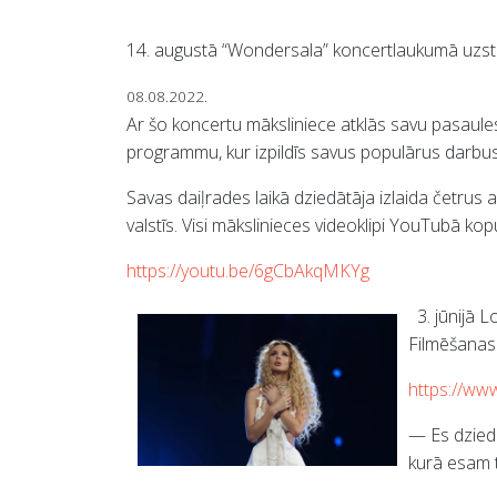
14. augustā “Wondersala” koncertlaukumā uzstā
08.08.2022.
Ar šo koncertu māksliniece atklās savu pasaule
programmu, kur izpildīs savus populārus darbus
Savas daiļrades laikā dziedātāja izlaida četru
valstīs. Visi mākslinieces videoklipi YouTubā ko
https://youtu.be/6gCbAkqMKYg
3. jūnijā L
Filmēšanas 
https://ww
— Es dziedā
kurā esam t