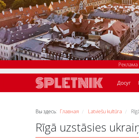
Реклама
Досуг
Вы здесь:
Главная
Latviešu kultūra
Rīg
/
/
Rīgā uzstāsies ukrai