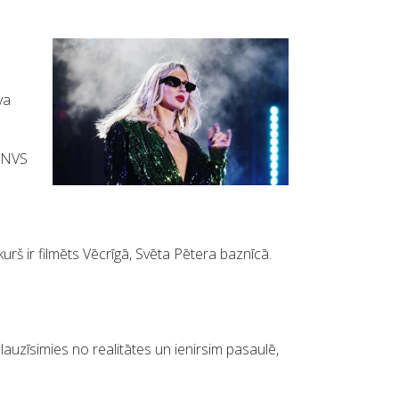
va
n NVS
rš ir filmēts Vēcrīgā, Svēta Pētera baznīcā.
lauzīsimies no realitātes un ienirsim pasaulē,