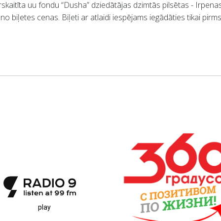
skaitīta uu fondu “Dusha” dziedātājas dzimtās pilsētas - Irpenas 
o biļetes cenas. Biļeti ar atlaidi iespējams iegādāties tikai pir
play