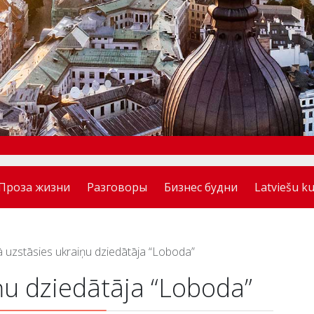
Проза жизни
Разговоры
Бизнес будни
Latviešu ku
ā uzstāsies ukraiņu dziedātāja “Loboda”
ņu dziedātāja “Loboda”