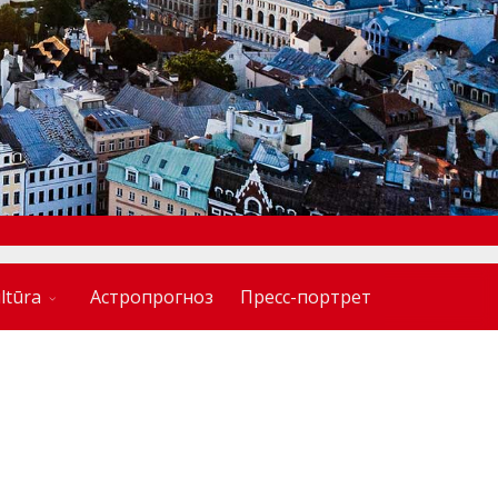
ltūra
Астропрогноз
Пресс-портрет