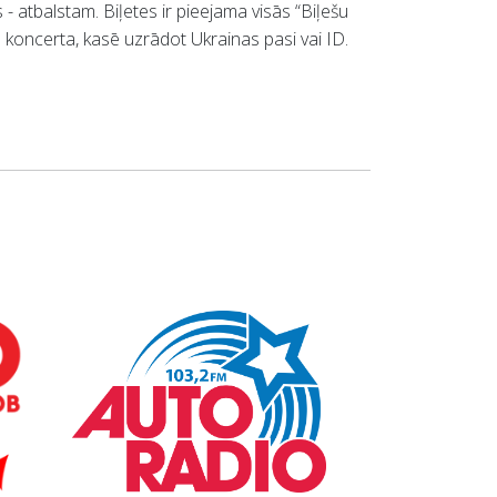
- atbalstam. Biļetes ir pieejama visās “Biļešu
ms koncerta, kasē uzrādot Ukrainas pasi vai ID.