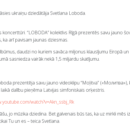
sies ukraiņu dziedātāja Svetlana Loboda.
s koncerttūri. “LOBODA” kolektīvs Rīgā prezentēs savu jauno šo
, ka arī pavisam jaunas dziesmas.
s albūmus, daudzi no kuriem savāca miljonus klausījumu Eiropā u
pumā sasniedza vairāk nekā 1,5 miljardu skatījumu.
oboda prezentēja savu jauno videoklipu “Moļitva” («Молитва»), ku
laikā dalību pieņēma Latvijas simfoniskais orķestris.
w.youtube.com/watch?v=Akn_ssbj_Rk
šu, jo mūzika dziedina. Bet galvenais būs tas, ka uz mirkli mēs iz
ikai Tu un es – teica Svetlana.