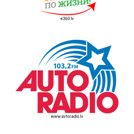
e360.lv
www.avtoradio.lv