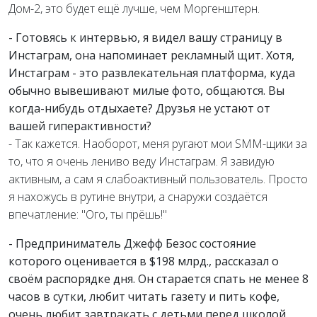
Дом-2, это будет ещё лучше, чем Моргенштерн.
- Готовясь к интервью, я видел вашу страницу в
Инстаграм, она напоминает рекламный щит. Хотя,
Инстаграм - это развлекательная платформа, куда
обычно вывешивают милые фото, общаются. Вы
когда-нибудь отдыхаете? Друзья не устают от
вашей гиперактивности?
- Так кажется. Наоборот, меня ругают мои SMM-щики за
то, что я очень лениво веду Инстаграм. Я завидую
активным, а сам я слабоактивный пользователь. Просто
я нахожусь в рутине внутри, а снаружи создаётся
впечатление: "Ого, ты прёшь!"
- Предприниматель Джефф Безос состояние
которого оценивается в $198 млрд., рассказал о
своём распорядке дня. Он старается спать не менее 8
часов в сутки, любит читать газету и пить кофе,
очень любит завтракать с детьми перед школой.