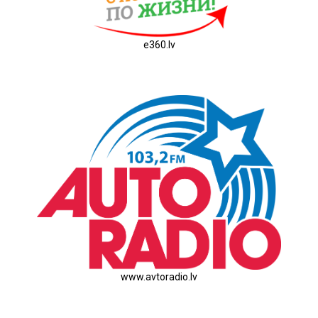
e360.lv
www.avtoradio.lv